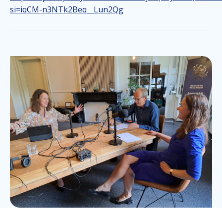
si=iqCM-n3NTk2Beq__Lun2Qg