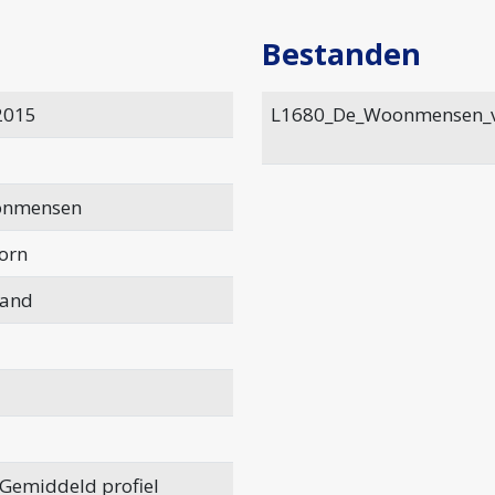
Bestanden
2015
L1680_De_Woonmensen_vi
onmensen
orn
land
 Gemiddeld profiel