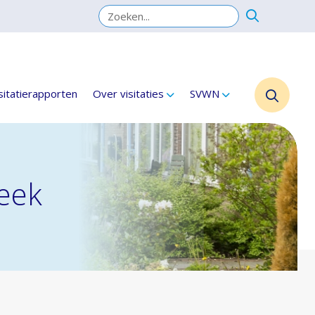
sitatierapporten
Over visitaties
SVWN
beek