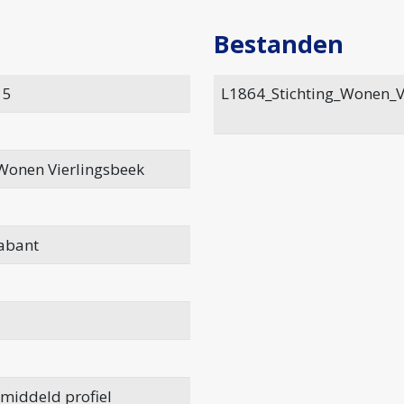
Bestanden
15
L1864_Stichting_Wonen_Vi
 Wonen Vierlingsbeek
abant
emiddeld profiel