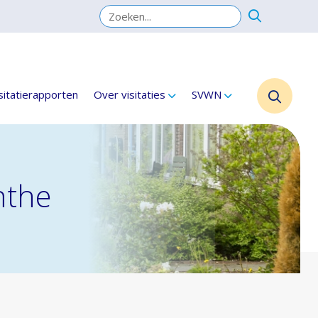
sitatierapporten
Over visitaties
SVWN
nthe