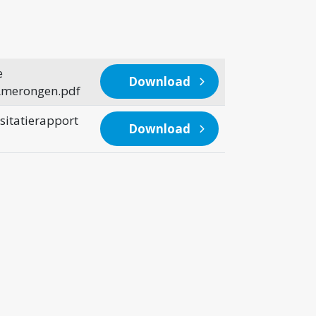
e
Download
Amerongen.pdf
itatierapport
Download